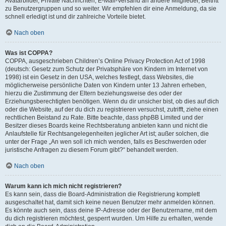
Avatarbilder, Private Nachrichten, E-Mail-Versand an andere Mitglieder, Beitritt
zu Benutzergruppen und so weiter. Wir empfehlen dir eine Anmeldung, da sie
schnell erledigt ist und dir zahlreiche Vorteile bietet.
Nach oben
Was ist COPPA?
COPPA, ausgeschrieben Children’s Online Privacy Protection Act of 1998
(deutsch: Gesetz zum Schutz der Privatsphäre von Kindern im Internet von
1998) ist ein Gesetz in den USA, welches festlegt, dass Websites, die
möglicherweise persönliche Daten von Kindern unter 13 Jahren erheben,
hierzu die Zustimmung der Eltern beziehungsweise des oder der
Erziehungsberechtigten benötigen. Wenn du dir unsicher bist, ob dies auf dich
oder die Website, auf der du dich zu registrieren versuchst, zutrifft, ziehe einen
rechtlichen Beistand zu Rate. Bitte beachte, dass phpBB Limited und der
Besitzer dieses Boards keine Rechtsberatung anbieten kann und nicht die
Anlaufstelle für Rechtsangelegenheiten jeglicher Art ist; außer solchen, die
unter der Frage „An wen soll ich mich wenden, falls es Beschwerden oder
juristische Anfragen zu diesem Forum gibt?“ behandelt werden.
Nach oben
Warum kann ich mich nicht registrieren?
Es kann sein, dass die Board-Administration die Registrierung komplett
ausgeschaltet hat, damit sich keine neuen Benutzer mehr anmelden können.
Es könnte auch sein, dass deine IP-Adresse oder der Benutzername, mit dem
du dich registrieren möchtest, gesperrt wurden. Um Hilfe zu erhalten, wende