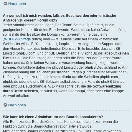
Nach oben
An wen soll ich mich wenden, falls es Beschwerden oder juristische
Anfragen zu diesem Forum gibt?
Jeder Administrator, der auf der „Das Team“-Seite aufgeführt ist, ist ein
geeigneter Kontakt für deine Beschwerde. Wenn du so keine Antwort erhältst,
solltest du den Besitzer der Domain kontaktieren (führe dazu eine
„WHOIS“-Abfrage
durch) oder — falls diese Seite bei einem kostenlosen
Webhoster wie z. B. Yahoo!, free.fr, funpic.de usw. liegt — den Support oder
den Abuse-Kontakt des betreffenden Dienstes. Bitte beachte, dass phpBB
Limited (phpBB.com) und phpBB Deutschland e. V. (phpBB.de)
absolut keinen
Einfluss
auf die Benutzung oder den oder die Benutzer der Forensoftware
haben und dafür in keiner Weise zur Verantwortung herangezogen werden
können. Kontaktiere daher nie phpBB Limited oder phpBB Deutschland e. V. in
Zusammenhang mit jeglichen juristischen Fragen (Unterlassungserklärungen,
Haftungsfragen usw.), die
sich nicht direkt
auf die Websiten phpbb.com,
phpbb.de oder die phpBB-Software selbst beziehen. Falls du phpBB Limited
oder phpBB Deutschland e. V. E-Mails schreibst, die die
Softwarenutzung
durch Dritte
betreffen, so wirst du, wenn überhaupt, höchstens eine knappe
Antwort erhalten.
Nach oben
Wie kann ich einen Administrator des Boards kontaktieren?
Alle Benutzer des Boards können das Kontaktformular nutzen, wenn die
Funktion durch die Board-Administration aktiviert wurde.
Mitglieder des Boards können zusätzlich den Link „Das Team“ verwenden.