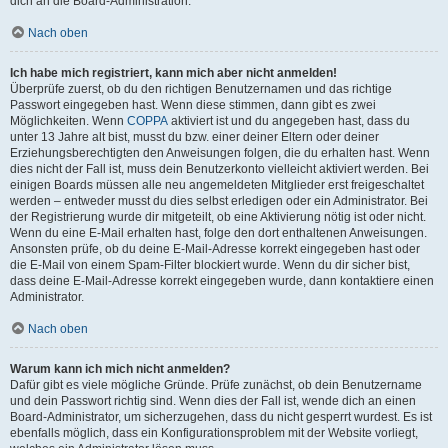
dich an die Board-Administration.
Nach oben
Ich habe mich registriert, kann mich aber nicht anmelden!
Überprüfe zuerst, ob du den richtigen Benutzernamen und das richtige
Passwort eingegeben hast. Wenn diese stimmen, dann gibt es zwei
Möglichkeiten. Wenn
COPPA
aktiviert ist und du angegeben hast, dass du
unter 13 Jahre alt bist, musst du bzw. einer deiner Eltern oder deiner
Erziehungsberechtigten den Anweisungen folgen, die du erhalten hast. Wenn
dies nicht der Fall ist, muss dein Benutzerkonto vielleicht aktiviert werden. Bei
einigen Boards müssen alle neu angemeldeten Mitglieder erst freigeschaltet
werden – entweder musst du dies selbst erledigen oder ein Administrator. Bei
der Registrierung wurde dir mitgeteilt, ob eine Aktivierung nötig ist oder nicht.
Wenn du eine E-Mail erhalten hast, folge den dort enthaltenen Anweisungen.
Ansonsten prüfe, ob du deine E-Mail-Adresse korrekt eingegeben hast oder
die E-Mail von einem Spam-Filter blockiert wurde. Wenn du dir sicher bist,
dass deine E-Mail-Adresse korrekt eingegeben wurde, dann kontaktiere einen
Administrator.
Nach oben
Warum kann ich mich nicht anmelden?
Dafür gibt es viele mögliche Gründe. Prüfe zunächst, ob dein Benutzername
und dein Passwort richtig sind. Wenn dies der Fall ist, wende dich an einen
Board-Administrator, um sicherzugehen, dass du nicht gesperrt wurdest. Es ist
ebenfalls möglich, dass ein Konfigurationsproblem mit der Website vorliegt,