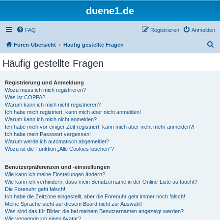
duene1.de
FAQ
Registrieren
Anmelden
S
Foren-Übersicht
Häufig gestellte Fragen
u
Häufig gestellte Fragen
c
h
Registrierung und Anmeldung
Wozu muss ich mich registrieren?
e
Was ist COPPA?
Warum kann ich mich nicht registrieren?
Ich habe mich registriert, kann mich aber nicht anmelden!
Warum kann ich mich nicht anmelden?
Ich habe mich vor einiger Zeit registriert, kann mich aber nicht mehr anmelden?!
Ich habe mein Passwort vergessen!
Warum werde ich automatisch abgemeldet?
Wozu ist die Funktion „Alle Cookies löschen“?
Benutzerpräferenzen und -einstellungen
Wie kann ich meine Einstellungen ändern?
Wie kann ich verhindern, dass mein Benutzername in der Online-Liste auftaucht?
Die Forenuhr geht falsch!
Ich habe die Zeitzone eingestellt, aber die Forenuhr geht immer noch falsch!
Meine Sprache steht auf diesem Board nicht zur Auswahl!
Was sind das für Bilder, die bei meinem Benutzernamen angezeigt werden?
Wie verwende ich einen Avatar?