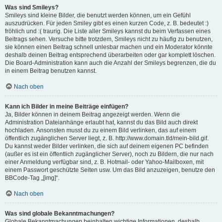
Was sind Smileys?
Smileys sind kleine Bilder, die benutzt werden können, um ein Gefühl
auszudrücken. Für jeden Smiley gibt es einen kurzen Code, z. B. bedeutet :)
fröhlich und :( traurig. Die Liste aller Smileys kannst du beim Verfassen eines
Beitrags sehen. Versuche bitte trotzdem, Smileys nicht zu häufig zu benutzen,
sie können einen Beitrag schnell unlesbar machen und ein Moderator könnte
deshalb deinen Beitrag entsprechend überarbeiten oder gar komplett löschen.
Die Board-Administration kann auch die Anzahl der Smileys begrenzen, die du
in einem Beitrag benutzen kannst.
Nach oben
Kann ich Bilder in meine Beiträge einfügen?
Ja, Bilder können in deinem Beitrag angezeigt werden. Wenn die
Administration Dateianhänge erlaubt hat, kannst du das Bild auch direkt
hochladen. Ansonsten musst du zu einem Bild verlinken, das auf einem
öffentlich zugänglichen Server liegt, z. B. http://www.domain.tld/mein-bild.gif.
Du kannst weder Bilder verlinken, die sich auf deinem eigenen PC befinden
(außer es ist ein öffentlich zugänglicher Server), noch zu Bildern, die nur nach
einer Anmeldung verfügbar sind, z. B. Hotmail- oder Yahoo-Mailboxen, mit
einem Passwort geschützte Seiten usw. Um das Bild anzuzeigen, benutze den
BBCode-Tag „[img]“.
Nach oben
Was sind globale Bekanntmachungen?
Globale Bekanntmachungen beinhalten wichtige Informationen, deshalb