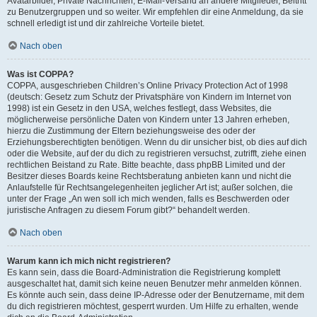
Avatarbilder, Private Nachrichten, E-Mail-Versand an andere Mitglieder, Beitritt
zu Benutzergruppen und so weiter. Wir empfehlen dir eine Anmeldung, da sie
schnell erledigt ist und dir zahlreiche Vorteile bietet.
Nach oben
Was ist COPPA?
COPPA, ausgeschrieben Children’s Online Privacy Protection Act of 1998
(deutsch: Gesetz zum Schutz der Privatsphäre von Kindern im Internet von
1998) ist ein Gesetz in den USA, welches festlegt, dass Websites, die
möglicherweise persönliche Daten von Kindern unter 13 Jahren erheben,
hierzu die Zustimmung der Eltern beziehungsweise des oder der
Erziehungsberechtigten benötigen. Wenn du dir unsicher bist, ob dies auf dich
oder die Website, auf der du dich zu registrieren versuchst, zutrifft, ziehe einen
rechtlichen Beistand zu Rate. Bitte beachte, dass phpBB Limited und der
Besitzer dieses Boards keine Rechtsberatung anbieten kann und nicht die
Anlaufstelle für Rechtsangelegenheiten jeglicher Art ist; außer solchen, die
unter der Frage „An wen soll ich mich wenden, falls es Beschwerden oder
juristische Anfragen zu diesem Forum gibt?“ behandelt werden.
Nach oben
Warum kann ich mich nicht registrieren?
Es kann sein, dass die Board-Administration die Registrierung komplett
ausgeschaltet hat, damit sich keine neuen Benutzer mehr anmelden können.
Es könnte auch sein, dass deine IP-Adresse oder der Benutzername, mit dem
du dich registrieren möchtest, gesperrt wurden. Um Hilfe zu erhalten, wende