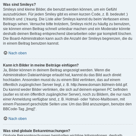
Was sind Smileys?
Smileys sind kleine Bilder, die benutzt werden können, um ein Gefühl
auszudrücken. Für jeden Smiley gibt es einen kurzen Code, z. B. bedeutet :)
fröhlich und :( traurig. Die Liste aller Smileys kannst du beim Verfassen eines
Beitrags sehen. Versuche bitte trotzdem, Smileys nicht zu häufig zu benutzen,
sie können einen Beitrag schnell unlesbar machen und ein Moderator könnte
deshalb deinen Beitrag entsprechend überarbeiten oder gar komplett löschen.
Die Board-Administration kann auch die Anzahl der Smileys begrenzen, die du
in einem Beitrag benutzen kannst.
Nach oben
Kann ich Bilder in meine Beiträge einfügen?
Ja, Bilder können in deinem Beitrag angezeigt werden. Wenn die
Administration Dateianhänge erlaubt hat, kannst du das Bild auch direkt
hochladen. Ansonsten musst du zu einem Bild verlinken, das auf einem
öffentlich zugänglichen Server liegt, z. B. http://www.domain.tld/mein-bild.gif.
Du kannst weder Bilder verlinken, die sich auf deinem eigenen PC befinden
(außer es ist ein öffentlich zugänglicher Server), noch zu Bildern, die nur nach
einer Anmeldung verfügbar sind, z. B. Hotmail- oder Yahoo-Mailboxen, mit
einem Passwort geschützte Seiten usw. Um das Bild anzuzeigen, benutze den
BBCode-Tag „[img]“.
Nach oben
Was sind globale Bekanntmachungen?
Globale Bekanntmachungen beinhalten wichtige Informationen, deshalb