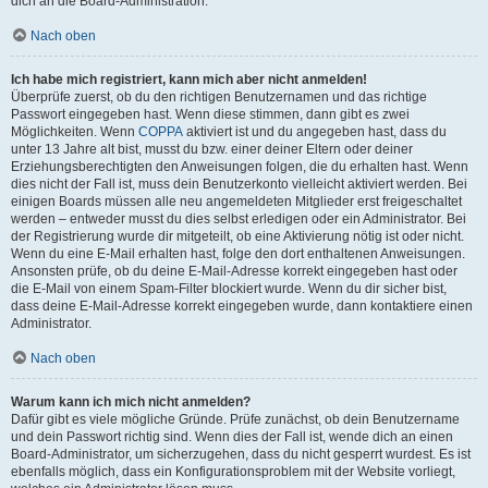
dich an die Board-Administration.
Nach oben
Ich habe mich registriert, kann mich aber nicht anmelden!
Überprüfe zuerst, ob du den richtigen Benutzernamen und das richtige
Passwort eingegeben hast. Wenn diese stimmen, dann gibt es zwei
Möglichkeiten. Wenn
COPPA
aktiviert ist und du angegeben hast, dass du
unter 13 Jahre alt bist, musst du bzw. einer deiner Eltern oder deiner
Erziehungsberechtigten den Anweisungen folgen, die du erhalten hast. Wenn
dies nicht der Fall ist, muss dein Benutzerkonto vielleicht aktiviert werden. Bei
einigen Boards müssen alle neu angemeldeten Mitglieder erst freigeschaltet
werden – entweder musst du dies selbst erledigen oder ein Administrator. Bei
der Registrierung wurde dir mitgeteilt, ob eine Aktivierung nötig ist oder nicht.
Wenn du eine E-Mail erhalten hast, folge den dort enthaltenen Anweisungen.
Ansonsten prüfe, ob du deine E-Mail-Adresse korrekt eingegeben hast oder
die E-Mail von einem Spam-Filter blockiert wurde. Wenn du dir sicher bist,
dass deine E-Mail-Adresse korrekt eingegeben wurde, dann kontaktiere einen
Administrator.
Nach oben
Warum kann ich mich nicht anmelden?
Dafür gibt es viele mögliche Gründe. Prüfe zunächst, ob dein Benutzername
und dein Passwort richtig sind. Wenn dies der Fall ist, wende dich an einen
Board-Administrator, um sicherzugehen, dass du nicht gesperrt wurdest. Es ist
ebenfalls möglich, dass ein Konfigurationsproblem mit der Website vorliegt,