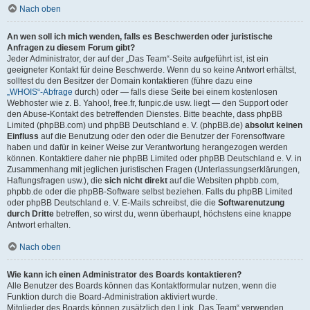
Nach oben
An wen soll ich mich wenden, falls es Beschwerden oder juristische
Anfragen zu diesem Forum gibt?
Jeder Administrator, der auf der „Das Team“-Seite aufgeführt ist, ist ein
geeigneter Kontakt für deine Beschwerde. Wenn du so keine Antwort erhältst,
solltest du den Besitzer der Domain kontaktieren (führe dazu eine
„WHOIS“-Abfrage
durch) oder — falls diese Seite bei einem kostenlosen
Webhoster wie z. B. Yahoo!, free.fr, funpic.de usw. liegt — den Support oder
den Abuse-Kontakt des betreffenden Dienstes. Bitte beachte, dass phpBB
Limited (phpBB.com) und phpBB Deutschland e. V. (phpBB.de)
absolut keinen
Einfluss
auf die Benutzung oder den oder die Benutzer der Forensoftware
haben und dafür in keiner Weise zur Verantwortung herangezogen werden
können. Kontaktiere daher nie phpBB Limited oder phpBB Deutschland e. V. in
Zusammenhang mit jeglichen juristischen Fragen (Unterlassungserklärungen,
Haftungsfragen usw.), die
sich nicht direkt
auf die Websiten phpbb.com,
phpbb.de oder die phpBB-Software selbst beziehen. Falls du phpBB Limited
oder phpBB Deutschland e. V. E-Mails schreibst, die die
Softwarenutzung
durch Dritte
betreffen, so wirst du, wenn überhaupt, höchstens eine knappe
Antwort erhalten.
Nach oben
Wie kann ich einen Administrator des Boards kontaktieren?
Alle Benutzer des Boards können das Kontaktformular nutzen, wenn die
Funktion durch die Board-Administration aktiviert wurde.
Mitglieder des Boards können zusätzlich den Link „Das Team“ verwenden.