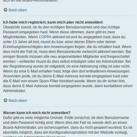
dich an die Board-Administration.
Nach oben
Ich habe mich registriert, kann mich aber nicht anmelden!
Überprüfe zuerst, ob du den richtigen Benutzernamen und das richtige
Passwort eingegeben hast. Wenn diese stimmen, dann gibt es zwei
Möglichkeiten. Wenn
COPPA
aktiviert ist und du angegeben hast, dass du
unter 13 Jahre alt bist, musst du bzw. einer deiner Eltern oder deiner
Erziehungsberechtigten den Anweisungen folgen, die du erhalten hast. Wenn
dies nicht der Fall ist, muss dein Benutzerkonto vielleicht aktiviert werden. Bei
einigen Boards müssen alle neu angemeldeten Mitglieder erst freigeschaltet
werden – entweder musst du dies selbst erledigen oder ein Administrator. Bei
der Registrierung wurde dir mitgeteilt, ob eine Aktivierung nötig ist oder nicht.
Wenn du eine E-Mail erhalten hast, folge den dort enthaltenen Anweisungen.
Ansonsten prüfe, ob du deine E-Mail-Adresse korrekt eingegeben hast oder
die E-Mail von einem Spam-Filter blockiert wurde. Wenn du dir sicher bist,
dass deine E-Mail-Adresse korrekt eingegeben wurde, dann kontaktiere einen
Administrator.
Nach oben
Warum kann ich mich nicht anmelden?
Dafür gibt es viele mögliche Gründe. Prüfe zunächst, ob dein Benutzername
und dein Passwort richtig sind. Wenn dies der Fall ist, wende dich an einen
Board-Administrator, um sicherzugehen, dass du nicht gesperrt wurdest. Es ist
ebenfalls möglich, dass ein Konfigurationsproblem mit der Website vorliegt,