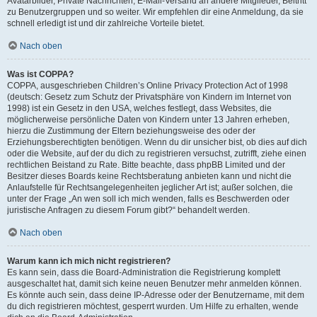
Avatarbilder, Private Nachrichten, E-Mail-Versand an andere Mitglieder, Beitritt
zu Benutzergruppen und so weiter. Wir empfehlen dir eine Anmeldung, da sie
schnell erledigt ist und dir zahlreiche Vorteile bietet.
Nach oben
Was ist COPPA?
COPPA, ausgeschrieben Children’s Online Privacy Protection Act of 1998
(deutsch: Gesetz zum Schutz der Privatsphäre von Kindern im Internet von
1998) ist ein Gesetz in den USA, welches festlegt, dass Websites, die
möglicherweise persönliche Daten von Kindern unter 13 Jahren erheben,
hierzu die Zustimmung der Eltern beziehungsweise des oder der
Erziehungsberechtigten benötigen. Wenn du dir unsicher bist, ob dies auf dich
oder die Website, auf der du dich zu registrieren versuchst, zutrifft, ziehe einen
rechtlichen Beistand zu Rate. Bitte beachte, dass phpBB Limited und der
Besitzer dieses Boards keine Rechtsberatung anbieten kann und nicht die
Anlaufstelle für Rechtsangelegenheiten jeglicher Art ist; außer solchen, die
unter der Frage „An wen soll ich mich wenden, falls es Beschwerden oder
juristische Anfragen zu diesem Forum gibt?“ behandelt werden.
Nach oben
Warum kann ich mich nicht registrieren?
Es kann sein, dass die Board-Administration die Registrierung komplett
ausgeschaltet hat, damit sich keine neuen Benutzer mehr anmelden können.
Es könnte auch sein, dass deine IP-Adresse oder der Benutzername, mit dem
du dich registrieren möchtest, gesperrt wurden. Um Hilfe zu erhalten, wende