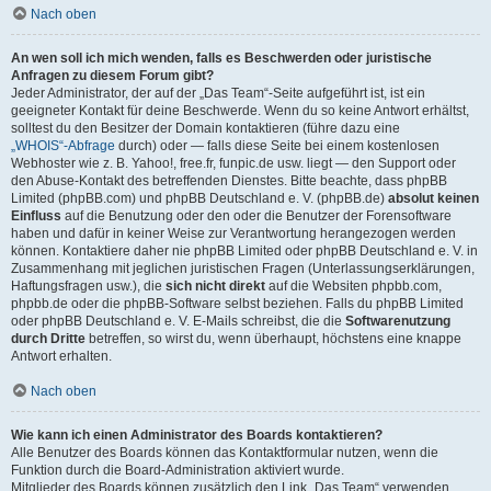
Nach oben
An wen soll ich mich wenden, falls es Beschwerden oder juristische
Anfragen zu diesem Forum gibt?
Jeder Administrator, der auf der „Das Team“-Seite aufgeführt ist, ist ein
geeigneter Kontakt für deine Beschwerde. Wenn du so keine Antwort erhältst,
solltest du den Besitzer der Domain kontaktieren (führe dazu eine
„WHOIS“-Abfrage
durch) oder — falls diese Seite bei einem kostenlosen
Webhoster wie z. B. Yahoo!, free.fr, funpic.de usw. liegt — den Support oder
den Abuse-Kontakt des betreffenden Dienstes. Bitte beachte, dass phpBB
Limited (phpBB.com) und phpBB Deutschland e. V. (phpBB.de)
absolut keinen
Einfluss
auf die Benutzung oder den oder die Benutzer der Forensoftware
haben und dafür in keiner Weise zur Verantwortung herangezogen werden
können. Kontaktiere daher nie phpBB Limited oder phpBB Deutschland e. V. in
Zusammenhang mit jeglichen juristischen Fragen (Unterlassungserklärungen,
Haftungsfragen usw.), die
sich nicht direkt
auf die Websiten phpbb.com,
phpbb.de oder die phpBB-Software selbst beziehen. Falls du phpBB Limited
oder phpBB Deutschland e. V. E-Mails schreibst, die die
Softwarenutzung
durch Dritte
betreffen, so wirst du, wenn überhaupt, höchstens eine knappe
Antwort erhalten.
Nach oben
Wie kann ich einen Administrator des Boards kontaktieren?
Alle Benutzer des Boards können das Kontaktformular nutzen, wenn die
Funktion durch die Board-Administration aktiviert wurde.
Mitglieder des Boards können zusätzlich den Link „Das Team“ verwenden.