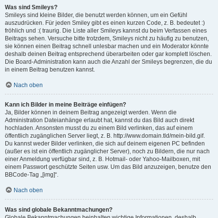
Was sind Smileys?
Smileys sind kleine Bilder, die benutzt werden können, um ein Gefühl
auszudrücken. Für jeden Smiley gibt es einen kurzen Code, z. B. bedeutet :)
fröhlich und :( traurig. Die Liste aller Smileys kannst du beim Verfassen eines
Beitrags sehen. Versuche bitte trotzdem, Smileys nicht zu häufig zu benutzen,
sie können einen Beitrag schnell unlesbar machen und ein Moderator könnte
deshalb deinen Beitrag entsprechend überarbeiten oder gar komplett löschen.
Die Board-Administration kann auch die Anzahl der Smileys begrenzen, die du
in einem Beitrag benutzen kannst.
Nach oben
Kann ich Bilder in meine Beiträge einfügen?
Ja, Bilder können in deinem Beitrag angezeigt werden. Wenn die
Administration Dateianhänge erlaubt hat, kannst du das Bild auch direkt
hochladen. Ansonsten musst du zu einem Bild verlinken, das auf einem
öffentlich zugänglichen Server liegt, z. B. http://www.domain.tld/mein-bild.gif.
Du kannst weder Bilder verlinken, die sich auf deinem eigenen PC befinden
(außer es ist ein öffentlich zugänglicher Server), noch zu Bildern, die nur nach
einer Anmeldung verfügbar sind, z. B. Hotmail- oder Yahoo-Mailboxen, mit
einem Passwort geschützte Seiten usw. Um das Bild anzuzeigen, benutze den
BBCode-Tag „[img]“.
Nach oben
Was sind globale Bekanntmachungen?
Globale Bekanntmachungen beinhalten wichtige Informationen, deshalb