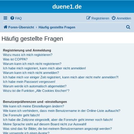
duene1.de
FAQ
Registrieren
Anmelden
S
Foren-Übersicht
Häufig gestellte Fragen
u
Häufig gestellte Fragen
c
h
Registrierung und Anmeldung
Wozu muss ich mich registrieren?
e
Was ist COPPA?
Warum kann ich mich nicht registrieren?
Ich habe mich registriert, kann mich aber nicht anmelden!
Warum kann ich mich nicht anmelden?
Ich habe mich vor einiger Zeit registriert, kann mich aber nicht mehr anmelden?!
Ich habe mein Passwort vergessen!
Warum werde ich automatisch abgemeldet?
Wozu ist die Funktion „Alle Cookies löschen“?
Benutzerpräferenzen und -einstellungen
Wie kann ich meine Einstellungen ändern?
Wie kann ich verhindern, dass mein Benutzername in der Online-Liste auftaucht?
Die Forenuhr geht falsch!
Ich habe die Zeitzone eingestellt, aber die Forenuhr geht immer noch falsch!
Meine Sprache steht auf diesem Board nicht zur Auswahl!
Was sind das für Bilder, die bei meinem Benutzernamen angezeigt werden?
Wie verwende ich einen Avatar?