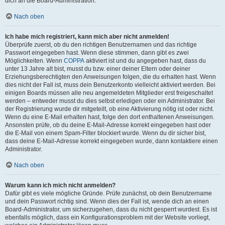
dich an die Board-Administration.
Nach oben
Ich habe mich registriert, kann mich aber nicht anmelden!
Überprüfe zuerst, ob du den richtigen Benutzernamen und das richtige
Passwort eingegeben hast. Wenn diese stimmen, dann gibt es zwei
Möglichkeiten. Wenn
COPPA
aktiviert ist und du angegeben hast, dass du
unter 13 Jahre alt bist, musst du bzw. einer deiner Eltern oder deiner
Erziehungsberechtigten den Anweisungen folgen, die du erhalten hast. Wenn
dies nicht der Fall ist, muss dein Benutzerkonto vielleicht aktiviert werden. Bei
einigen Boards müssen alle neu angemeldeten Mitglieder erst freigeschaltet
werden – entweder musst du dies selbst erledigen oder ein Administrator. Bei
der Registrierung wurde dir mitgeteilt, ob eine Aktivierung nötig ist oder nicht.
Wenn du eine E-Mail erhalten hast, folge den dort enthaltenen Anweisungen.
Ansonsten prüfe, ob du deine E-Mail-Adresse korrekt eingegeben hast oder
die E-Mail von einem Spam-Filter blockiert wurde. Wenn du dir sicher bist,
dass deine E-Mail-Adresse korrekt eingegeben wurde, dann kontaktiere einen
Administrator.
Nach oben
Warum kann ich mich nicht anmelden?
Dafür gibt es viele mögliche Gründe. Prüfe zunächst, ob dein Benutzername
und dein Passwort richtig sind. Wenn dies der Fall ist, wende dich an einen
Board-Administrator, um sicherzugehen, dass du nicht gesperrt wurdest. Es ist
ebenfalls möglich, dass ein Konfigurationsproblem mit der Website vorliegt,