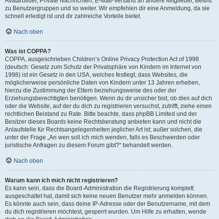
Avatarbilder, Private Nachrichten, E-Mail-Versand an andere Mitglieder, Beitritt
zu Benutzergruppen und so weiter. Wir empfehlen dir eine Anmeldung, da sie
schnell erledigt ist und dir zahlreiche Vorteile bietet.
Nach oben
Was ist COPPA?
COPPA, ausgeschrieben Children’s Online Privacy Protection Act of 1998
(deutsch: Gesetz zum Schutz der Privatsphäre von Kindern im Internet von
1998) ist ein Gesetz in den USA, welches festlegt, dass Websites, die
möglicherweise persönliche Daten von Kindern unter 13 Jahren erheben,
hierzu die Zustimmung der Eltern beziehungsweise des oder der
Erziehungsberechtigten benötigen. Wenn du dir unsicher bist, ob dies auf dich
oder die Website, auf der du dich zu registrieren versuchst, zutrifft, ziehe einen
rechtlichen Beistand zu Rate. Bitte beachte, dass phpBB Limited und der
Besitzer dieses Boards keine Rechtsberatung anbieten kann und nicht die
Anlaufstelle für Rechtsangelegenheiten jeglicher Art ist; außer solchen, die
unter der Frage „An wen soll ich mich wenden, falls es Beschwerden oder
juristische Anfragen zu diesem Forum gibt?“ behandelt werden.
Nach oben
Warum kann ich mich nicht registrieren?
Es kann sein, dass die Board-Administration die Registrierung komplett
ausgeschaltet hat, damit sich keine neuen Benutzer mehr anmelden können.
Es könnte auch sein, dass deine IP-Adresse oder der Benutzername, mit dem
du dich registrieren möchtest, gesperrt wurden. Um Hilfe zu erhalten, wende