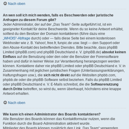
Nach oben
An wen soll ich mich wenden, falls es Beschwerden oder juristische
Anfragen zu diesem Forum gibt?
Jeder Administrator, der auf der „Das Team“-Seite aufgeführt ist, ist ein
geeigneter Kontakt für deine Beschwerde. Wenn du so keine Antwort erhältst,
solltest du den Besitzer der Domain kontaktieren (führe dazu eine
„WHOIS“-Abfrage
durch) oder — falls diese Seite bei einem kostenlosen
Webhoster wie z. B. Yahoo!, free.fr, funpic.de usw. liegt — den Support oder
den Abuse-Kontakt des betreffenden Dienstes. Bitte beachte, dass phpBB
Limited (phpBB.com) und phpBB Deutschland e. V. (phpBB.de)
absolut keinen
Einfluss
auf die Benutzung oder den oder die Benutzer der Forensoftware
haben und dafür in keiner Weise zur Verantwortung herangezogen werden
können. Kontaktiere daher nie phpBB Limited oder phpBB Deutschland e. V. in
Zusammenhang mit jeglichen juristischen Fragen (Unterlassungserklärungen,
Haftungsfragen usw.), die
sich nicht direkt
auf die Websiten phpbb.com,
phpbb.de oder die phpBB-Software selbst beziehen. Falls du phpBB Limited
oder phpBB Deutschland e. V. E-Mails schreibst, die die
Softwarenutzung
durch Dritte
betreffen, so wirst du, wenn überhaupt, höchstens eine knappe
Antwort erhalten.
Nach oben
Wie kann ich einen Administrator des Boards kontaktieren?
Alle Benutzer des Boards können das Kontaktformular nutzen, wenn die
Funktion durch die Board-Administration aktiviert wurde.
Mitglieder des Boards können zusätzlich den Link „Das Team“ verwenden.