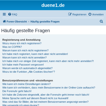
duene1.de
FAQ
Registrieren
Anmelden
S
Foren-Übersicht
Häufig gestellte Fragen
u
Häufig gestellte Fragen
c
h
Registrierung und Anmeldung
Wozu muss ich mich registrieren?
e
Was ist COPPA?
Warum kann ich mich nicht registrieren?
Ich habe mich registriert, kann mich aber nicht anmelden!
Warum kann ich mich nicht anmelden?
Ich habe mich vor einiger Zeit registriert, kann mich aber nicht mehr anmelden?!
Ich habe mein Passwort vergessen!
Warum werde ich automatisch abgemeldet?
Wozu ist die Funktion „Alle Cookies löschen“?
Benutzerpräferenzen und -einstellungen
Wie kann ich meine Einstellungen ändern?
Wie kann ich verhindern, dass mein Benutzername in der Online-Liste auftaucht?
Die Forenuhr geht falsch!
Ich habe die Zeitzone eingestellt, aber die Forenuhr geht immer noch falsch!
Meine Sprache steht auf diesem Board nicht zur Auswahl!
Was sind das für Bilder, die bei meinem Benutzernamen angezeigt werden?
Wie verwende ich einen Avatar?